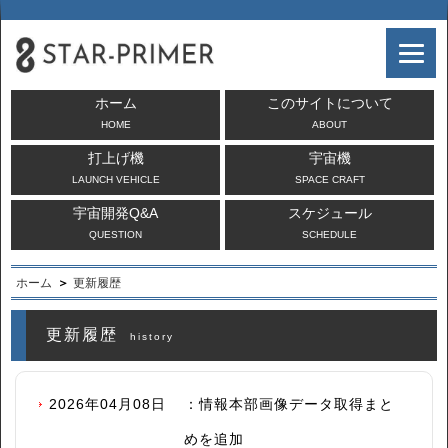
ホーム
このサイトについて
HOME
ABOUT
打上げ機
宇宙機
LAUNCH VEHICLE
SPACE CRAFT
宇宙開発Q&A
スケジュール
QUESTION
SCHEDULE
ホーム
更新履歴
更新履歴
history
2026年04月08日
：
情報本部画像データ取得まと
めを追加